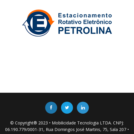
© Copyright® 2023 • Mobilicidade Tecnologia LTDA. CNPJ:
06.190.779/0001-31, Rua Domingos José Martins, 75, Sala 207 •