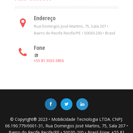
Endereço
Rua Domingos José Martins, 75, Sala 207 •
Bairro do Recife Recife/PE • 50030-200 • Brasil
Fone
+55 81 3033-3856
© Copyright® 2023 • Mobilicidade Tecnologia LTDA. CNPJ:
06.190.779/0001-31, Rua Domingos José Martins, 75, Sala 207 •
Bairro do Recife Recife/PE • 50030-200 • Brasil Fone: +55 81