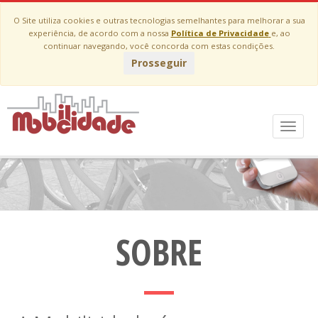
O Site utiliza cookies e outras tecnologias semelhantes para melhorar a sua
experiência, de acordo com a nossa
Política de Privacidade
e, ao
continuar navegando, você concorda com estas condições.
Prosseguir
Bem-vindo a Mobilicidade
Menu
Uma plataforma de acesso a serviço de mobilidade urbana.
SOBRE