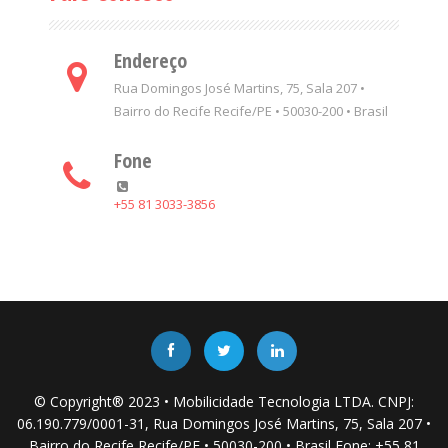
Endereço
Rua Domingos José Martins, 75, Sala 207 •
Bairro do Recife Recife/PE • 50030-200 • Brasil
Fone
+55 81 3033-3856
© Copyright® 2023 • Mobilicidade Tecnologia LTDA. CNPJ:
06.190.779/0001-31, Rua Domingos José Martins, 75, Sala 207 •
Bairro do Recife Recife/PE • 50030-200 • Brasil Fone: +55 81