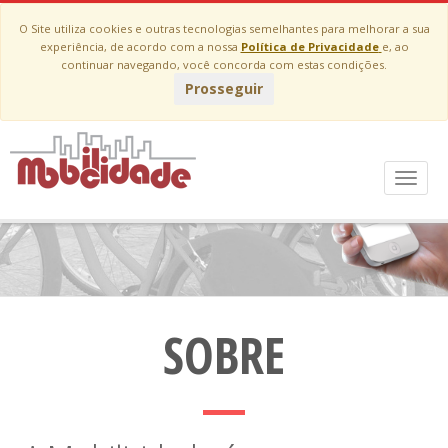
O Site utiliza cookies e outras tecnologias semelhantes para melhorar a sua
experiência, de acordo com a nossa
Política de Privacidade
e, ao
continuar navegando, você concorda com estas condições.
Prosseguir
Bem-vindo a Mobilicidade
Menu
Uma plataforma de acesso a serviço de mobilidade urbana.
SOBRE